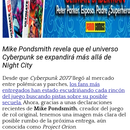
Mike Pondsmith revela que el universo
Cyberpunk se expandirá más allá de
Night City
Desde que
Cyberpunk 2077
llegó al mercado
entre polémicas y parches,
los fans más
entregados han estado escudriñando cada rincón
del juego buscando pistas sobre su posible
secuela.
Ahora, gracias a unas declaraciones
recientes de
Mike Pondsmith
, creador del juego
de rol original, tenemos una imagen más clara del
posible rumbo de la próxima entrega, aún
conocida como
Project Orion
.