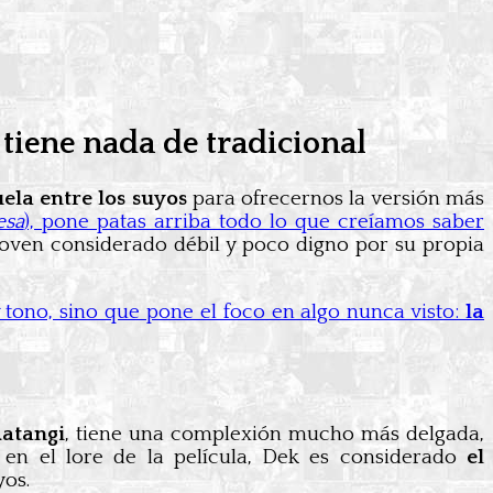
 tiene nada de tradicional
uela entre los suyos
para ofrecernos la versión más
esa
), pone patas arriba todo lo que creíamos saber
joven considerado débil y poco digno por su propia
tono, sino que pone el foco en algo nunca visto:
la
atangi
, tiene una complexión mucho más delgada,
 en el lore de la película, Dek es considerado
el
yos.