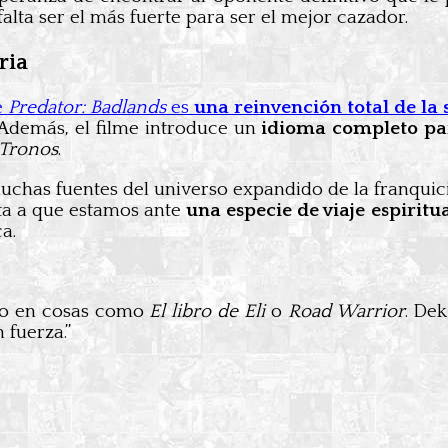
lta ser el más fuerte para ser el mejor cazador.
ria
e
Predator: Badlands
es
una reinvención total de la 
 Además, el filme introduce un
idioma completo par
 Tronos
.
chas fuentes del universo expandido de la franquici
ta a que estamos ante
una especie de viaje espiritu
a.
so en cosas como
El libro de Eli
o
Road Warrior
. Dek
 fuerza.”