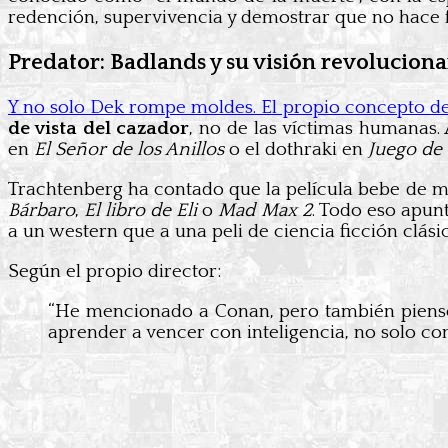
redención, supervivencia y demostrar que no hace fa
Predator: Badlands y su visión revoluciona
Y no solo Dek rompe moldes. El propio concepto d
de vista del cazador
, no de las víctimas humanas.
en
El Señor de los Anillos
o el dothraki en
Juego de
Trachtenberg ha contado que la película bebe de mu
Bárbaro
,
El libro de Eli
o
Mad Max 2
. Todo eso apun
a un western que a una peli de ciencia ficción clásic
Según el propio director:
“He mencionado a Conan, pero también pien
aprender a vencer con inteligencia, no solo con