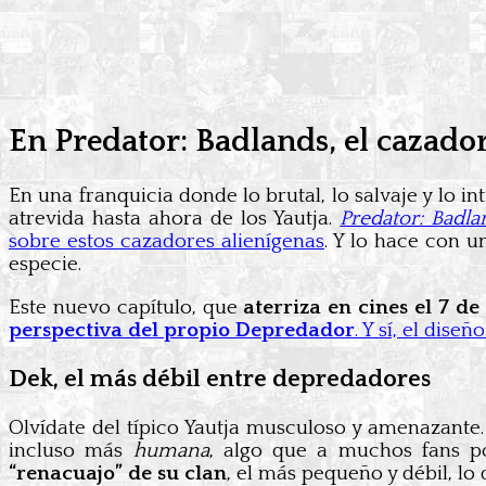
En Predator: Badlands, el cazador
En una franquicia donde lo brutal, lo salvaje y lo 
atrevida hasta ahora de los Yautja.
Predator: Badla
sobre estos cazadores alienígenas
. Y lo hace con 
especie.
Este nuevo capítulo, que
aterriza en cines el 7 d
perspectiva del propio Depredador
. Y sí, el dis
Dek, el más débil entre depredadores
Olvídate del típico Yautja musculoso y amenazante
incluso más
humana
, algo que a muchos fans po
“renacuajo” de su clan
, el más pequeño y débil, lo