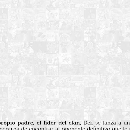
opio padre, el líder del clan
, Dek se lanza a un
eranza de encontrar al oponente definitivo que le