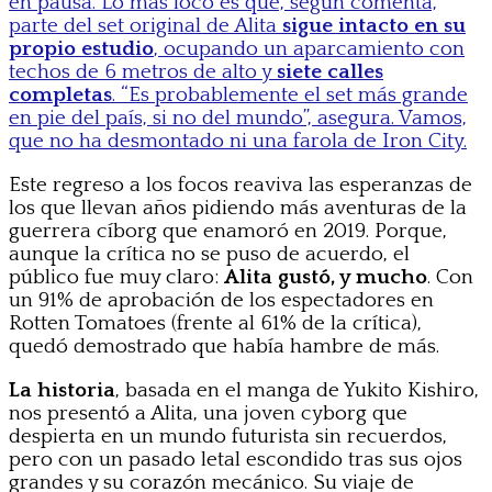
en pausa. Lo más loco es que, según comenta,
parte del set original de Alita
sigue intacto en su
propio estudio
, ocupando un aparcamiento con
techos de 6 metros de alto y
siete calles
completas
. “Es probablemente el set más grande
en pie del país, si no del mundo”, asegura. Vamos,
que no ha desmontado ni una farola de Iron City.
Este regreso a los focos reaviva las esperanzas de
los que llevan años pidiendo más aventuras de la
guerrera cíborg que enamoró en 2019. Porque,
aunque la crítica no se puso de acuerdo, el
público fue muy claro:
Alita gustó, y mucho
. Con
un 91% de aprobación de los espectadores en
Rotten Tomatoes (frente al 61% de la crítica),
quedó demostrado que había hambre de más.
La historia
, basada en el manga de Yukito Kishiro,
nos presentó a Alita, una joven cyborg que
despierta en un mundo futurista sin recuerdos,
pero con un pasado letal escondido tras sus ojos
grandes y su corazón mecánico. Su viaje de