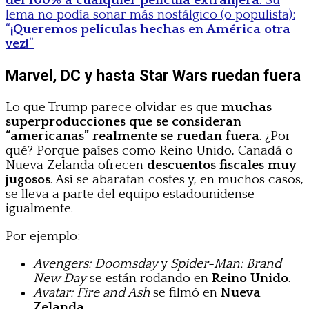
del 100% a cualquier película extranjera
. Su
lema no podía sonar más nostálgico (o populista):
“
¡Queremos películas hechas en América otra
vez!
“
Marvel, DC y hasta Star Wars ruedan fuera
Lo que Trump parece olvidar es que
muchas
superproducciones que se consideran
“americanas” realmente se ruedan fuera
. ¿Por
qué? Porque países como Reino Unido, Canadá o
Nueva Zelanda ofrecen
descuentos fiscales muy
jugosos
. Así se abaratan costes y, en muchos casos,
se lleva a parte del equipo estadounidense
igualmente.
Por ejemplo:
Avengers: Doomsday
y
Spider-Man: Brand
New Day
se están rodando en
Reino Unido
.
Avatar: Fire and Ash
se filmó en
Nueva
Zelanda
.