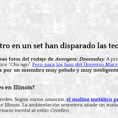
ro en un set han disparado las teo
vas fotos del rodaje de
Avengers: Doomsday
. A pr
ice “Chicago”.
Pero para los fans del Universo Marve
da por un miembro muy peludo y muy inteligent
 en Illinois?
 redes. Según varios usuarios,
el molino metálico po
de Illinois. La ambientación sesentera añade un mati
enario mental al estilo
Cerebro
.