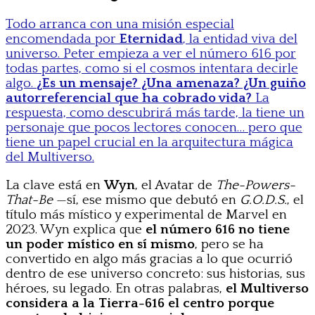
Todo arranca con una misión especial
encomendada por
Eternidad
, la entidad viva del
universo. Peter empieza a ver el número 616 por
todas partes, como si el cosmos intentara decirle
algo.
¿Es un mensaje? ¿Una amenaza? ¿Un guiño
autorreferencial que ha cobrado vida?
La
respuesta, como descubrirá más tarde, la tiene un
personaje que pocos lectores conocen… pero que
tiene un papel crucial en la arquitectura mágica
del Multiverso.
La clave está en
Wyn
, el Avatar de
The-Powers-
That-Be
—sí, ese mismo que debutó en
G.O.D.S.
, el
título más místico y experimental de Marvel en
2023. Wyn explica que
el número 616 no tiene
un poder místico en sí mismo
, pero se ha
convertido en algo más gracias a lo que ocurrió
dentro de ese universo concreto: sus historias, sus
héroes, su legado. En otras palabras,
el Multiverso
considera a la Tierra-616 el centro porque