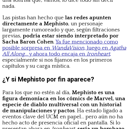
una sonrisa que, vamos, lo dice todo sin decir
nada.
Las pistas han hecho que
las redes apunten
directamente a Mephisto
, un personaje
largamente rumoreado y que, según filtraciones
previas,
podría estar siendo interpretado por
Sacha Baron Cohen
.
Ya fue mencionado como
posible sorpresa en
WandaVision
, luego en
Agatha
All Along
… y ahora todo encaja en
Ironheart
,
especialmente si nos fijamos en los primeros
capítulos y su carga mística.
¿Y si Mephisto por fin aparece?
Para los que no estén al día,
Mephisto es una
figura demoníaca en los cómics de Marvel, una
especie de diablo multiversal con un historial
de manipulaciones y pactos
. Ha estado ligado a
eventos clave del UCM en papel… pero aún no ha
hecho acto de presencia oficial en pantalla. Si lo
presentan ahora en
Ironheart
,
sería un bombazo