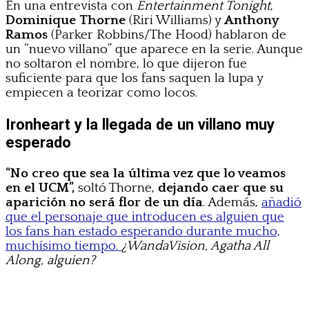
En una entrevista con
Entertainment Tonight
,
Dominique Thorne
(Riri Williams) y
Anthony
Ramos
(Parker Robbins/The Hood) hablaron de
un “nuevo villano” que aparece en la serie. Aunque
no soltaron el nombre, lo que dijeron fue
suficiente para que los fans saquen la lupa y
empiecen a teorizar como locos.
Ironheart y la llegada de un villano muy
esperado
“No creo que sea la última vez que lo veamos
en el UCM”,
soltó Thorne,
dejando caer que su
aparición no será flor de un día
. Además,
añadió
que el personaje que introducen es alguien que
los fans han estado esperando durante mucho,
muchísimo tiempo.
¿WandaVision, Agatha All
Along, alguien?