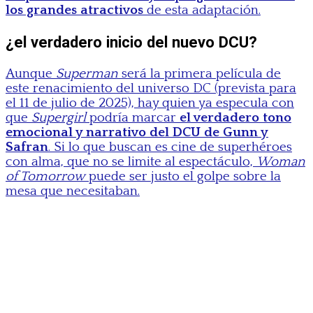
los grandes atractivos
de esta adaptación.
¿el verdadero inicio del nuevo DCU?
Aunque
Superman
será la primera película de
este renacimiento del universo DC (prevista para
el 11 de julio de 2025), hay quien ya especula con
que
Supergirl
podría marcar
el verdadero tono
emocional y narrativo del DCU de Gunn y
Safran
. Si lo que buscan es cine de superhéroes
con alma, que no se limite al espectáculo,
Woman
of Tomorrow
puede ser justo el golpe sobre la
mesa que necesitaban.