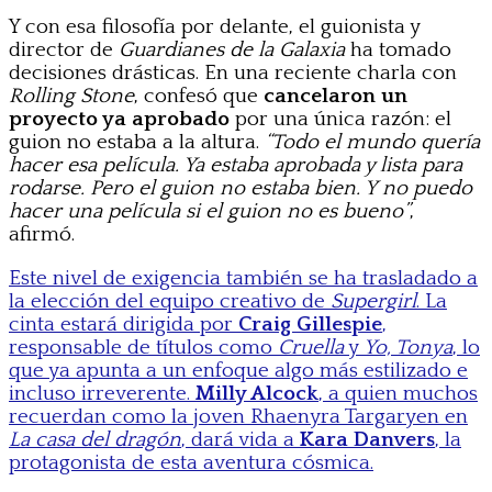
Y con esa filosofía por delante, el guionista y
director de
Guardianes de la Galaxia
ha tomado
decisiones drásticas. En una reciente charla con
Rolling Stone
, confesó que
cancelaron un
proyecto ya aprobado
por una única razón: el
guion no estaba a la altura.
“Todo el mundo quería
hacer esa película. Ya estaba aprobada y lista para
rodarse. Pero el guion no estaba bien. Y no puedo
hacer una película si el guion no es bueno”
,
afirmó.
Este nivel de exigencia también se ha trasladado a
la elección del equipo creativo de
Supergirl
. La
cinta estará dirigida por
Craig Gillespie
,
responsable de títulos como
Cruella
y
Yo, Tonya
, lo
que ya apunta a un enfoque algo más estilizado e
incluso irreverente.
Milly Alcock
, a quien muchos
recuerdan como la joven Rhaenyra Targaryen en
La casa del dragón
, dará vida a
Kara Danvers
, la
protagonista de esta aventura cósmica.