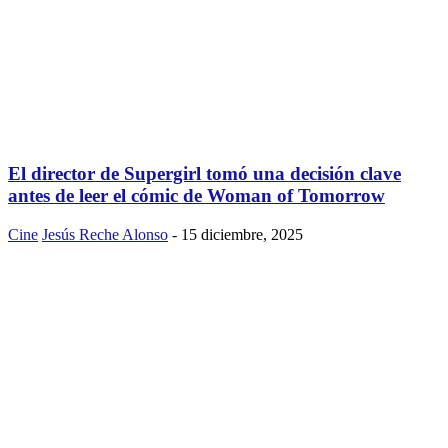
El director de Supergirl tomó una decisión clave
antes de leer el cómic de Woman of Tomorrow
Cine
Jesús Reche Alonso
-
15 diciembre, 2025