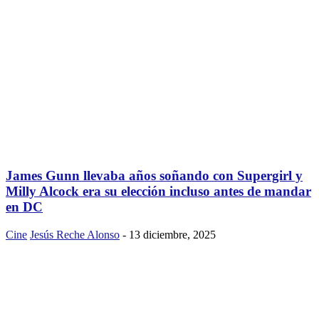
James Gunn llevaba años soñando con Supergirl y
Milly Alcock era su elección incluso antes de mandar
en DC
Cine
Jesús Reche Alonso
-
13 diciembre, 2025