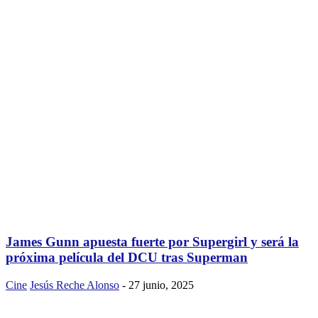
James Gunn apuesta fuerte por Supergirl y será la
próxima película del DCU tras Superman
Cine
Jesús Reche Alonso
-
27 junio, 2025