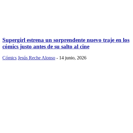
Supergirl estrena un sorprendente nuevo traje en los
cómics justo antes de su salto al cine
Cómics
Jesús Reche Alonso
-
14 junio, 2026