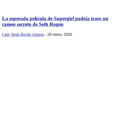
La esperada película de Supergirl podría traer un
cameo secreto de Seth Rogen
Cine
Jesús Reche Alonso
-
28 enero, 2026