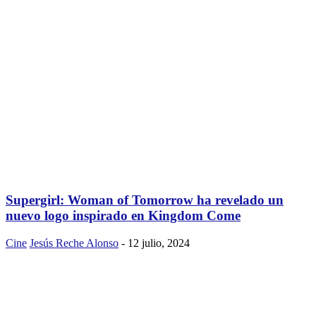
Supergirl: Woman of Tomorrow ha revelado un
nuevo logo inspirado en Kingdom Come
Cine
Jesús Reche Alonso
-
12 julio, 2024