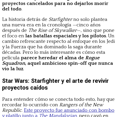
proyectos cancelados para no dejarlos morir
del todo
.
La historia detrás de
Starfighter
no solo plantea
una nueva era en la cronología —cinco años
después de
The Rise of Skywalker
—, sino que pone
el foco en
las batallas espaciales y los pilotos
. Un
cambio refrescante respecto al enfoque en los Jedi
y la Fuerza que ha dominado la saga durante
décadas. Pero lo más interesante es cómo esta
película
parece heredar el alma de
Rogue
Squadron
, aquel ambicioso spin-off que nunca
vio la luz
.
Star Wars: Starfighter y el arte de revivir
proyectos caídos
Para entender cómo se conecta todo esto, hay que
recordar lo ocurrido con
Rangers of the New
Republic
.
Este proyecto fue anunciado con bombo
y platillo junto a
The Mandalorian
,
pero cayó en