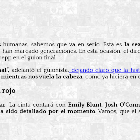
 humanas, sabemos que va en serio. Esta es
la se
ue han marcado generaciones. En esta ocasión, el di
epp en el guion final.
al”,
adelantó el guionista,
dejando claro que la hist
 mientras nos vuela la cabeza
, como ya hiciera en
 rojo
lar
. La cinta contará con
Emily Blunt
,
Josh O’Con
ha sido detallado por el momento
. Vamos, que el 