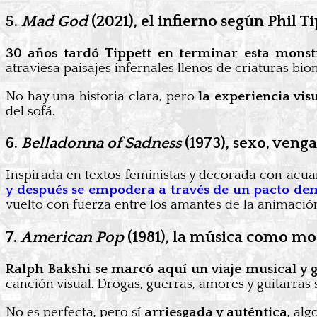
5.
Mad God
(2021), el infierno según Phil T
30 años tardó Tippett en terminar esta monst
atraviesa paisajes infernales llenos de criaturas b
No hay una historia clara, pero
la experiencia vis
del sofá.
6.
Belladonna of Sadness
(1973), sexo, venga
Inspirada en textos feministas y decorada con acu
y después se empodera a través de un pacto d
vuelto con fuerza entre los amantes de la animación
7.
American Pop
(1981), la música como mot
Ralph Bakshi se marcó aquí un viaje musical y 
canción visual. Drogas, guerras, amores y guitarras 
No es perfecta, pero sí
arriesgada y auténtica
, al