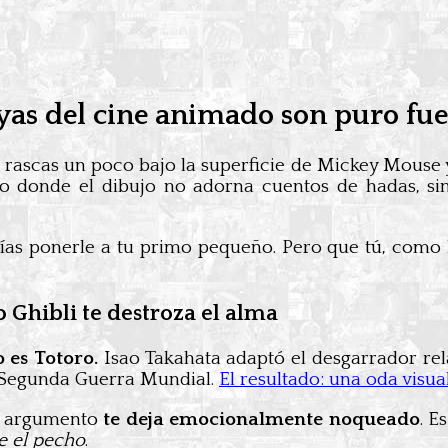
oyas del cine animado son puro fu
i rascas un poco bajo la superficie de Mickey Mouse
o donde el dibujo no adorna cuentos de hadas, si
ías ponerle a tu primo pequeño. Pero que tú, como b
o Ghibli te destroza el alma
 es Totoro.
Isao Takahata adaptó el desgarrador rel
a Segunda Guerra Mundial.
El resultado: una oda visua
del argumento
te deja emocionalmente noqueado
. E
e el pecho
.