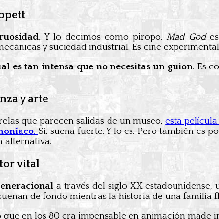
ippett
ruosidad.
Y lo decimos como piropo.
Mad God
es
iomecánicas y suciedad industrial. Es cine experiment
ual es tan intensa que no necesitas un guion
. Es c
nza y arte
arelas que parecen salidas de un museo,
esta películ
emoníaco
.
Sí, suena fuerte. Y lo es. Pero también es po
 alternativa.
or vital
generacional
a través del siglo XX estadounidense,
suenan de fondo mientras la historia de una familia fl
go que en los 80 era impensable en animación made i