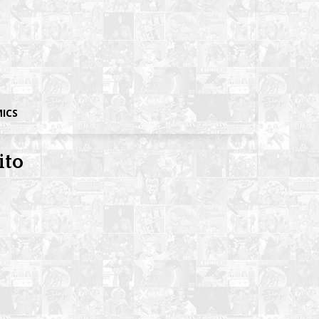
MICS
ito