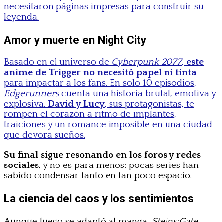
necesitaron páginas impresas para construir su
leyenda.
Amor y muerte en Night City
Basado en el universo de
Cyberpunk 2077
,
este
anime de Trigger no necesitó papel ni tinta
para impactar a los fans. En solo 10 episodios,
Edgerunners
cuenta una historia brutal, emotiva y
explosiva.
David y Lucy
, sus protagonistas, te
rompen el corazón a ritmo de implantes,
traiciones y un romance imposible en una ciudad
que devora sueños.
Su final sigue resonando en los foros y redes
sociales
, y no es para menos: pocas series han
sabido condensar tanto en tan poco espacio.
La ciencia del caos y los sentimientos
Aunque luego se adaptó al manga,
Steins;Gate