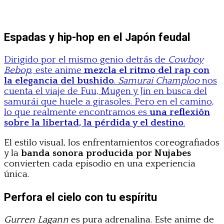
Espadas y hip-hop en el Japón feudal
Dirigido por el mismo genio detrás de
Cowboy
Bebop
, este anime
mezcla el ritmo del rap con
la elegancia del bushido
.
Samurai Champloo
nos
cuenta el viaje de Fuu, Mugen y Jin en busca del
samurái que huele a girasoles. Pero en el camino,
lo que realmente encontramos es
una reflexión
sobre la libertad, la pérdida y el destino
.
El estilo visual, los enfrentamientos coreografiados
y la
banda sonora producida por Nujabes
convierten cada episodio en una experiencia
única.
Perfora el cielo con tu espíritu
Gurren Lagann
es pura adrenalina. Este anime de