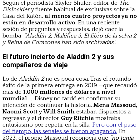
Según el periodista Skyler Shuler, editor de
The
DisInsider
y fuente habitual de exclusivas sobre la
Casa del Ratón,
al menos cuatro proyectos ya no
están en desarrollo activo
. En una reciente
sesión de preguntas y respuestas, dejó caer la
bomba:
“Aladdín 2, Maléfica 3, El libro de la selva 2
y Reina de Corazones han sido archivadas”
.
El futuro incierto de Aladdín 2 y sus
compañeros de viaje
Lo de
Aladdín 2
no es poca cosa. Tras el rotundo
éxito de la primera entrega en 2019 —que recaudó
más de
1.000 millones de dólares a nivel
mundial
—, Disney no tardó en confirmar su
intención de continuar la historia.
Mena Massoud,
Naomi Scott y Will Smith
estaban dispuestos a
regresar, y el director
Guy Ritchie
mostraba
entusiasmo por repetir en la silla.
Pero con el paso
del tiempo, las señales se fueron apagando.
En
2023, el propio Massoud reconocía que
“no tenía