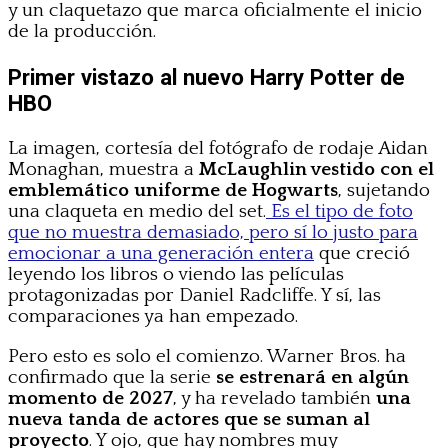
y un claquetazo que marca oficialmente el inicio
de la producción.
Primer vistazo al nuevo Harry Potter de
HBO
La imagen, cortesía del fotógrafo de rodaje Aidan
Monaghan, muestra a
McLaughlin vestido con el
emblemático uniforme de Hogwarts
, sujetando
una claqueta en medio del set.
Es el tipo de foto
que no muestra demasiado, pero sí lo justo para
emocionar a una generación entera
que creció
leyendo los libros o viendo las películas
protagonizadas por Daniel Radcliffe. Y sí, las
comparaciones ya han empezado.
Pero esto es solo el comienzo. Warner Bros. ha
confirmado que la serie
se estrenará en algún
momento de 2027
, y ha revelado también
una
nueva tanda de actores que se suman al
proyecto
. Y ojo, que hay nombres muy