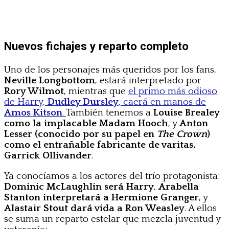
Nuevos fichajes y reparto completo
Uno de los personajes más queridos por los fans,
Neville Longbottom
, estará interpretado por
Rory Wilmot
, mientras que
el primo más odioso
de Harry,
Dudley Dursley
, caerá en manos de
Amos Kitson
.
También tenemos a
Louise Brealey
como la implacable Madam Hooch
, y
Anton
Lesser (conocido por su papel en
The Crown
)
como el entrañable fabricante de varitas,
Garrick Ollivander
.
Ya conocíamos a los actores del trío protagonista:
Dominic McLaughlin será Harry
,
Arabella
Stanton interpretará a Hermione Granger
, y
Alastair Stout dará vida a Ron Weasley
. A ellos
se suma un reparto estelar que mezcla juventud y