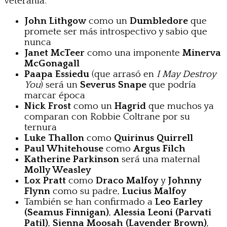
veteranía:
John Lithgow
como un
Dumbledore
que
promete ser más introspectivo y sabio que
nunca
Janet McTeer
como una imponente
Minerva
McGonagall
Paapa Essiedu
(que arrasó en
I May Destroy
You
) será un
Severus Snape
que podría
marcar época
Nick Frost
como un
Hagrid
que muchos ya
comparan con Robbie Coltrane por su
ternura
Luke Thallon
como
Quirinus Quirrell
Paul Whitehouse
como
Argus Filch
Katherine Parkinson
será una maternal
Molly Weasley
Lox Pratt
como
Draco Malfoy
y
Johnny
Flynn
como su padre,
Lucius Malfoy
También se han confirmado a
Leo Earley
(Seamus Finnigan)
,
Alessia Leoni (Parvati
Patil)
,
Sienna Moosah (Lavender Brown)
,