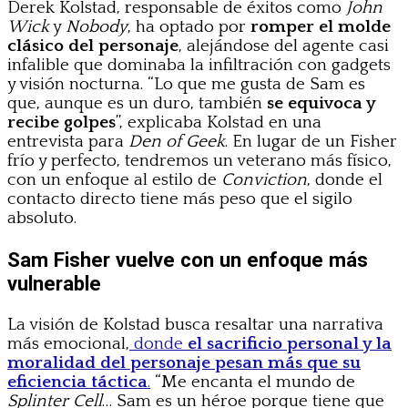
Derek Kolstad, responsable de éxitos como
John
Wick
y
Nobody
, ha optado por
romper el molde
clásico del personaje
, alejándose del agente casi
infalible que dominaba la infiltración con gadgets
y visión nocturna. “Lo que me gusta de Sam es
que, aunque es un duro, también
se equivoca y
recibe golpes
”, explicaba Kolstad en una
entrevista para
Den of Geek
. En lugar de un Fisher
frío y perfecto, tendremos un veterano más físico,
con un enfoque al estilo de
Conviction
, donde el
contacto directo tiene más peso que el sigilo
absoluto.
Sam Fisher vuelve con un enfoque más
vulnerable
La visión de Kolstad busca resaltar una narrativa
más emocional,
donde
el sacrificio personal y la
moralidad del personaje pesan más que su
eficiencia táctica
.
“Me encanta el mundo de
Splinter Cell
… Sam es un héroe porque tiene que