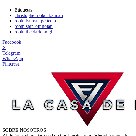
Etiquetas
christopher nolan batman
robin batman película
robin spin-off nolan
robin the dark knight
Facebook
X
Telegram
WhatsApp
Pinterest
SOBRE NOSOTROS
All logos and images used on this fansite are registered trademarks