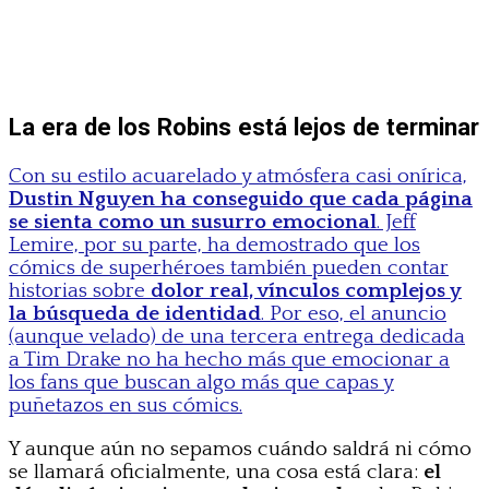
La era de los Robins está lejos de terminar
Con su estilo acuarelado y atmósfera casi onírica,
Dustin Nguyen ha conseguido que cada página
se sienta como un susurro emocional
. Jeff
Lemire, por su parte, ha demostrado que los
cómics de superhéroes también pueden contar
historias sobre
dolor real, vínculos complejos y
la búsqueda de identidad
. Por eso, el anuncio
(aunque velado) de una tercera entrega dedicada
a Tim Drake no ha hecho más que emocionar a
los fans que buscan algo más que capas y
puñetazos en sus cómics.
Y aunque aún no sepamos cuándo saldrá ni cómo
se llamará oficialmente, una cosa está clara:
el