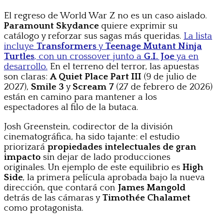
El regreso de World War Z no es un caso aislado.
Paramount Skydance
quiere exprimir su
catálogo y reforzar sus sagas más queridas.
La lista
incluye
Transformers
y
Teenage Mutant Ninja
Turtles
, con un crossover junto a
G.I. Joe
ya en
desarrollo.
En el terreno del terror, las apuestas
son claras:
A Quiet Place Part III
(9 de julio de
2027),
Smile 3
y
Scream 7
(27 de febrero de 2026)
están en camino para mantener a los
espectadores al filo de la butaca.
Josh Greenstein, codirector de la división
cinematográfica, ha sido tajante: el estudio
priorizará
propiedades intelectuales de gran
impacto
sin dejar de lado producciones
originales. Un ejemplo de este equilibrio es
High
Side
, la primera película aprobada bajo la nueva
dirección, que contará con
James Mangold
detrás de las cámaras y
Timothée Chalamet
como protagonista.