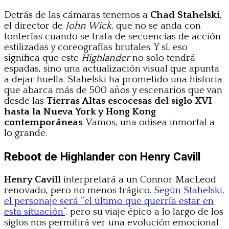
Detrás de las cámaras tenemos a
Chad Stahelski
,
el director de
John Wick
, que no se anda con
tonterías cuando se trata de secuencias de acción
estilizadas y coreografías brutales. Y sí, eso
significa que este
Highlander
no solo tendrá
espadas, sino una actualización visual que apunta
a dejar huella. Stahelski ha prometido una historia
que abarca más de 500 años y escenarios que van
desde las
Tierras Altas escocesas del siglo XVI
hasta la Nueva York y Hong Kong
contemporáneas
. Vamos, una odisea inmortal a
lo grande.
Reboot de Highlander con Henry Cavill
Henry Cavill
interpretará a un Connor MacLeod
renovado, pero no menos trágico.
Según Stahelski,
el personaje será “el último que querría estar en
esta situación”,
pero su viaje épico a lo largo de los
siglos nos permitirá ver una evolución emocional