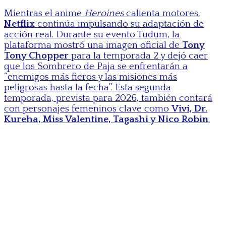
Mientras el anime
Heroines
calienta motores,
Netflix
continúa impulsando su adaptación de
acción real. Durante su evento Tudum, la
plataforma mostró una imagen oficial de
Tony
Tony Chopper
para la temporada 2 y dejó caer
que los Sombrero de Paja se enfrentarán a
“enemigos más fieros y las misiones más
peligrosas hasta la fecha”. Esta segunda
temporada, prevista para 2026, también contará
con personajes femeninos clave como
Vivi, Dr.
Kureha, Miss Valentine, Tagashi y Nico Robin
.