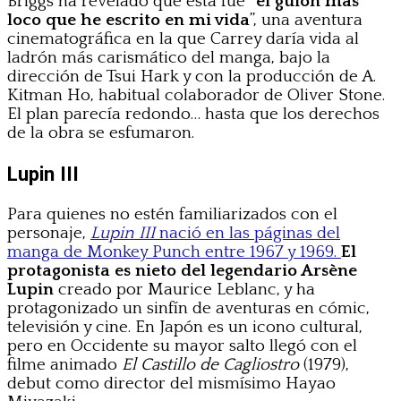
Briggs ha revelado que esta fue “
el guion más
loco que he escrito en mi vida
”, una aventura
cinematográfica en la que Carrey daría vida al
ladrón más carismático del manga, bajo la
dirección de Tsui Hark y con la producción de A.
Kitman Ho, habitual colaborador de Oliver Stone.
El plan parecía redondo… hasta que los derechos
de la obra se esfumaron.
Lupin III
Para quienes no estén familiarizados con el
personaje,
Lupin III
nació en las páginas del
manga de Monkey Punch entre 1967 y 1969.
El
protagonista es nieto del legendario Arsène
Lupin
creado por Maurice Leblanc, y ha
protagonizado un sinfín de aventuras en cómic,
televisión y cine. En Japón es un icono cultural,
pero en Occidente su mayor salto llegó con el
filme animado
El Castillo de Cagliostro
(1979),
debut como director del mismísimo Hayao