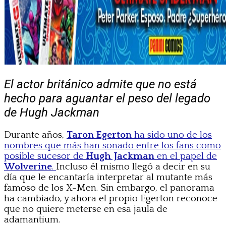
El actor británico admite que no está
hecho para aguantar el peso del legado
de Hugh Jackman
Durante años,
Taron Egerton
ha sido uno de los
nombres que más han sonado entre los fans como
posible sucesor de
Hugh Jackman
en el papel de
Wolverine
.
Incluso él mismo llegó a decir en su
día que le encantaría interpretar al mutante más
famoso de los X-Men. Sin embargo, el panorama
ha cambiado, y ahora el propio Egerton reconoce
que no quiere meterse en esa jaula de
adamantium.