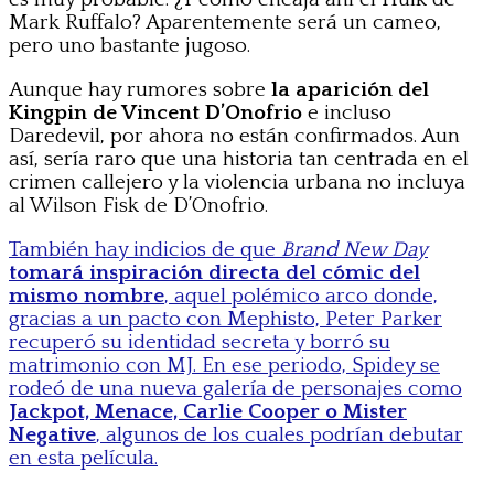
Mark Ruffalo? Aparentemente será un cameo,
pero uno bastante jugoso.
Aunque hay rumores sobre
la aparición del
Kingpin de Vincent D’Onofrio
e incluso
Daredevil, por ahora no están confirmados. Aun
así, sería raro que una historia tan centrada en el
crimen callejero y la violencia urbana no incluya
al Wilson Fisk de D’Onofrio.
También hay indicios de que
Brand New Day
tomará inspiración directa del cómic del
mismo nombre
, aquel polémico arco donde,
gracias a un pacto con Mephisto, Peter Parker
recuperó su identidad secreta y borró su
matrimonio con MJ. En ese periodo, Spidey se
rodeó de una nueva galería de personajes como
Jackpot, Menace, Carlie Cooper o Mister
Negative
, algunos de los cuales podrían debutar
en esta película.