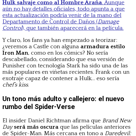
Hulk salvaje como al Hombre Araña
. Aunque
aún no hay detalles oficiales, todo apunta a que
esta actualización podría venir de la mano del
Departamento de Control de Daños (
Damage
Control
), que también aparecerá en la película.
Y claro, los fans ya han empezado a teorizar:
¿veremos a Castle con alguna
armadura estilo
Iron Man
, como en los cómics? No sería
descabellado, considerando que esa versión de
Punisher con tecnología Stark ha sido una de las
más populares en viñetas recientes. Frank con un
exotraje capaz de contener a Hulk… eso sería
chef’s kiss
.
Un tono más adulto y callejero: el nuevo
rumbo del Spider-Verse
El insider Daniel Richtman afirma que
Brand New
Day
será más oscura
que las películas anteriores
de Spider-Man. Más cercana en tono a
Daredevil: