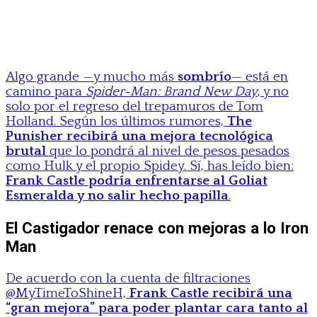
Algo grande —y mucho más
sombrío
— está en
camino para
Spider-Man: Brand New Day
, y no
solo por el regreso del trepamuros de Tom
Holland. Según los últimos rumores,
The
Punisher recibirá una mejora tecnológica
brutal
que lo pondrá al nivel de pesos pesados
como Hulk y el propio Spidey. Sí, has leído bien:
Frank Castle podría enfrentarse al Goliat
Esmeralda y no salir hecho papilla
.
El Castigador renace con mejoras a lo Iron
Man
De acuerdo con la cuenta de filtraciones
@MyTimeToShineH,
Frank Castle recibirá una
“gran mejora” para poder plantar cara tanto al