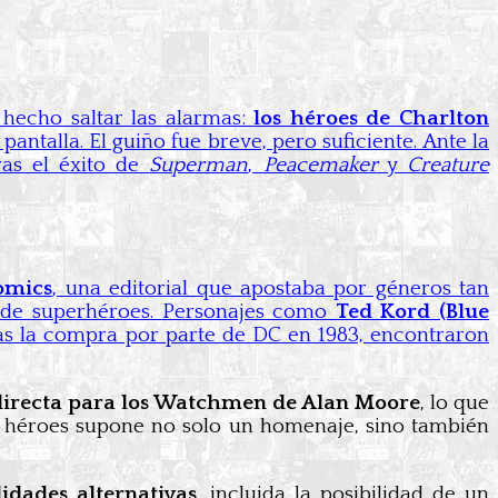
 hecho saltar las alarmas:
los héroes de Charlton
ntalla. El guiño fue breve, pero suficiente. Ante la
ras el éxito de
Superman
,
Peacemaker
y
Creature
Comics
, una editorial que apostaba por géneros tan
o de superhéroes. Personajes como
Ted Kord (Blue
ras la compra por parte de DC en 1983, encontraron
 directa para los Watchmen de Alan Moore
, lo que
os héroes supone no solo un homenaje, sino también
dades alternativas
, incluida la posibilidad de un