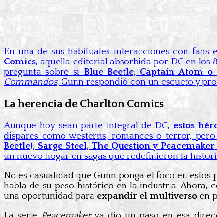
En una de sus habituales interacciones con fans 
Comics
, aquella editorial absorbida por DC en los 
pregunta sobre si
Blue Beetle, Captain Atom o
Commandos
, Gunn respondió con un escueto y pr
La herencia de Charlton Comics
Aunque hoy sean parte integral de DC,
estos hér
dispares como westerns, romances o terror, pero
Beetle), Sarge Steel, The Question y Peacemaker
un nuevo hogar en sagas que redefinieron la histo
No es casualidad que Gunn ponga el foco en estos 
habla de su peso histórico en la industria. Ahora
una oportunidad para
expandir el multiverso
en p
La serie
Peacemaker
ya dio un paso en esa dire