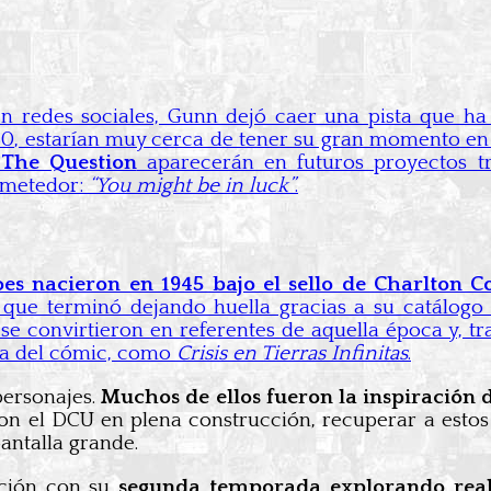
en redes sociales, Gunn dejó caer una pista que ha
80, estarían muy cerca de tener su gran momento en pa
 The Question
aparecerán en futuros proyectos t
ometedor:
“You might be in luck”
.
oes nacieron en 1945 bajo el sello de Charlton 
 que terminó dejando huella gracias a su catálog
se convirtieron en referentes de aquella época y, t
ria del cómic, como
Crisis en Tierras Infinitas
.
personajes.
Muchos de ellos fueron la inspiración
, con el DCU en plena construcción, recuperar a est
antalla grande.
cción con su
segunda temporada explorando reali