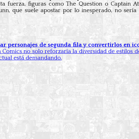
anta fuerza, figuras como The Question o Captain 
unn, que suele apostar por lo inesperado, no serí
ar personajes de segunda fila y convertirlos en ic
omics no solo reforzaría la diversidad de estilos d
actual está demandando.