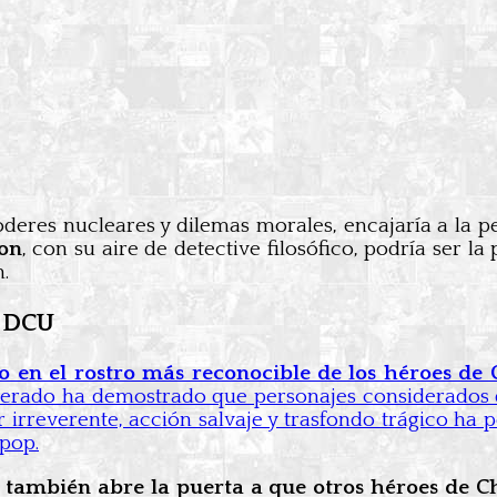
deres nucleares y dilemas morales, encajaría a la pe
on
, con su aire de detective filosófico, podría ser l
.
l DCU
 en el rostro más reconocible de los héroes de 
perado ha demostrado que personajes considerados de
rreverente, acción salvaje y trasfondo trágico ha 
 pop.
 también abre la puerta a que otros héroes de C