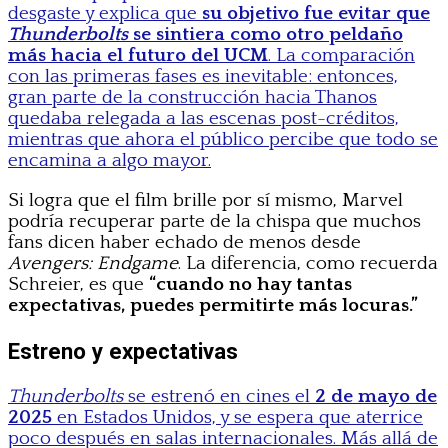
desgaste y explica que
su objetivo fue evitar que
Thunderbolts
se sintiera como otro peldaño
más hacia el futuro del UCM
. La comparación
con las primeras fases es inevitable: entonces,
gran parte de la construcción hacia Thanos
quedaba relegada a las escenas post-créditos,
mientras que ahora el público percibe que todo se
encamina a algo mayor.
Si logra que el film brille por sí mismo, Marvel
podría recuperar parte de la chispa que muchos
fans dicen haber echado de menos desde
Avengers: Endgame
. La diferencia, como recuerda
Schreier, es que
“cuando no hay tantas
expectativas, puedes permitirte más locuras.”
Estreno y expectativas
Thunderbolts
se estrenó en cines el
2 de mayo de
2025
en Estados Unidos, y se espera que aterrice
poco después en salas internacionales. Más allá de