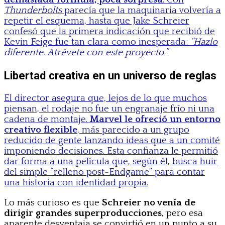
Thunderbolts
parecía que la maquinaria volvería a
repetir el esquema, hasta que Jake Schreier
confesó que la primera indicación que recibió de
Kevin Feige fue tan clara como inesperada:
“Hazlo
diferente. Atrévete con este proyecto.”
Libertad creativa en un universo de reglas
El director asegura que, lejos de lo que muchos
piensan, el rodaje no fue un engranaje frío ni una
cadena de montaje.
Marvel le ofreció un entorno
creativo flexible
, más parecido a un grupo
reducido de gente lanzando ideas que a un comité
imponiendo decisiones. Esta confianza le permitió
dar forma a una película que, según él, busca huir
del simple “relleno post-Endgame” para contar
una historia con identidad propia.
Lo más curioso es que
Schreier no venía de
dirigir grandes superproducciones
, pero esa
aparente desventaja se convirtió en un punto a su