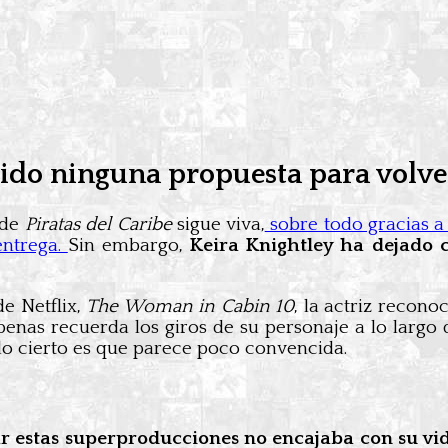
cibido ninguna propuesta para vol
 de
Piratas del Caribe
sigue viva,
sobre todo gracias a
entrega.
Sin embargo,
Keira Knightley ha dejado 
e Netflix,
The Woman in Cabin 10
, la actriz recono
penas recuerda los giros de su personaje a lo largo d
lo cierto es que parece poco convencida.
r estas superproducciones no encajaba con su v