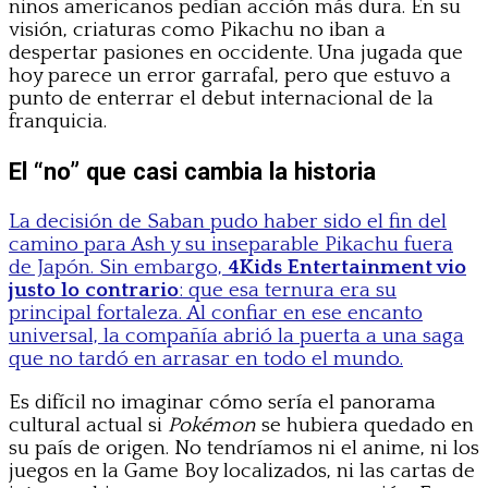
niños americanos pedían acción más dura. En su
visión, criaturas como Pikachu no iban a
despertar pasiones en occidente. Una jugada que
hoy parece un error garrafal, pero que estuvo a
punto de enterrar el debut internacional de la
franquicia.
El “no” que casi cambia la historia
La decisión de Saban pudo haber sido el fin del
camino para Ash y su inseparable Pikachu fuera
de Japón. Sin embargo,
4Kids Entertainment vio
justo lo contrario
: que esa ternura era su
principal fortaleza. Al confiar en ese encanto
universal, la compañía abrió la puerta a una saga
que no tardó en arrasar en todo el mundo.
Es difícil no imaginar cómo sería el panorama
cultural actual si
Pokémon
se hubiera quedado en
su país de origen. No tendríamos ni el anime, ni los
juegos en la Game Boy localizados, ni las cartas de