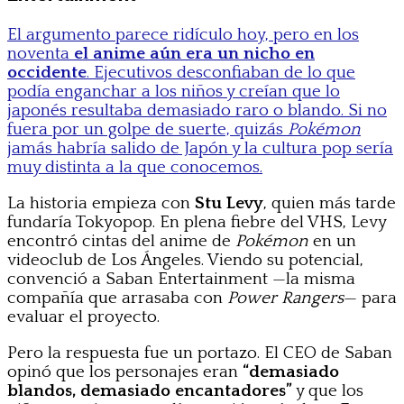
El argumento parece ridículo hoy, pero en los
noventa
el anime aún era un nicho en
occidente
. Ejecutivos desconfiaban de lo que
podía enganchar a los niños y creían que lo
japonés resultaba demasiado raro o blando. Si no
fuera por un golpe de suerte, quizás
Pokémon
jamás habría salido de Japón y la cultura pop sería
muy distinta a la que conocemos.
La historia empieza con
Stu Levy
, quien más tarde
fundaría Tokyopop. En plena fiebre del VHS, Levy
encontró cintas del anime de
Pokémon
en un
videoclub de Los Ángeles. Viendo su potencial,
convenció a Saban Entertainment —la misma
compañía que arrasaba con
Power Rangers
— para
evaluar el proyecto.
Pero la respuesta fue un portazo. El CEO de Saban
opinó que los personajes eran
“demasiado
blandos, demasiado encantadores”
y que los