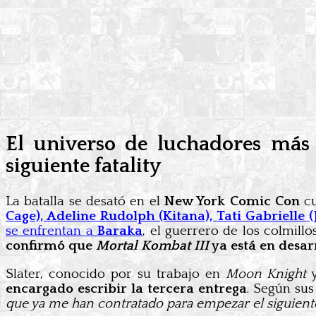
El universo de luchadores más 
siguiente fatality
La batalla se desató en el
New York Comic Con
cu
Cage), Adeline Rudolph (Kitana), Tati Gabrielle (
se enfrentan a
Baraka
, el guerrero de los colmill
confirmó que
Mortal Kombat III
ya está en desarr
Slater, conocido por su trabajo en
Moon Knight
encargado escribir la tercera entrega
. Según sus
que ya me han contratado para empezar el siguiente