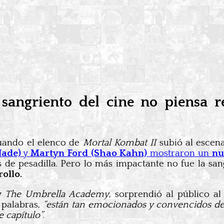
sangriento del cine no piensa re
ando el elenco de
Mortal Kombat II
subió al escena
Jade)
y
Martyn Ford (Shao Kahn)
mostraron un
nu
os de pesadilla. Pero lo más impactante no fue la san
ollo.
y
The Umbrella Academy
, sorprendió al público a
 palabras,
“están tan emocionados y convencidos d
 capítulo”
.