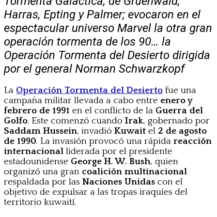
Tormenta Galáctica, de Gruenwald,
Harras, Epting y Palmer; evocaron en el
espectacular universo Marvel la otra gran
operación tormenta de los 90… la
Operación Tormenta del Desierto dirigida
por el general Norman Schwarzkopf
La
Operación Tormenta del Desierto
fue una
campaña militar llevada a cabo entre
enero y
febrero de 1991
en el conflicto de la
Guerra del
Golfo
. Este comenzó cuando
Irak
, gobernado por
Saddam Hussein
, invadió
Kuwait
el
2 de agosto
de 1990
. La invasión provocó una rápida
reacción
internacional
liderada por el presidente
estadounidense
George H. W. Bush
, quien
organizó una gran
coalición multinacional
respaldada por las
Naciones Unidas
con el
objetivo de expulsar a las tropas iraquíes del
territorio kuwaití.