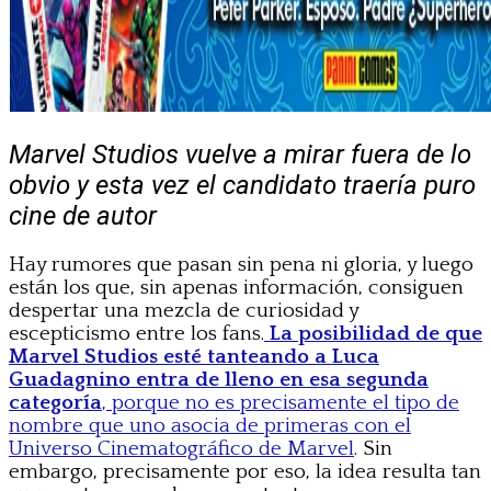
Marvel Studios vuelve a mirar fuera de lo
obvio y esta vez el candidato traería puro
cine de autor
Hay rumores que pasan sin pena ni gloria, y luego
están los que, sin apenas información, consiguen
despertar una mezcla de curiosidad y
escepticismo entre los fans.
La posibilidad de que
Marvel Studios esté tanteando a Luca
Guadagnino entra de lleno en esa segunda
categoría
, porque no es precisamente el tipo de
nombre que uno asocia de primeras con el
Universo Cinematográfico de Marvel
. Sin
embargo, precisamente por eso, la idea resulta tan