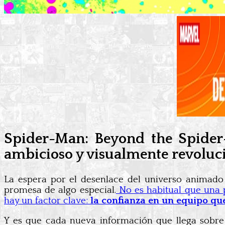
Spider-Man: Beyond the Spider-
ambicioso y visualmente revoluc
La espera por el desenlace del universo animado
promesa de algo especial.
No es habitual que una p
hay un factor clave:
la confianza en un equipo qu
Y es que cada nueva información que llega sobre