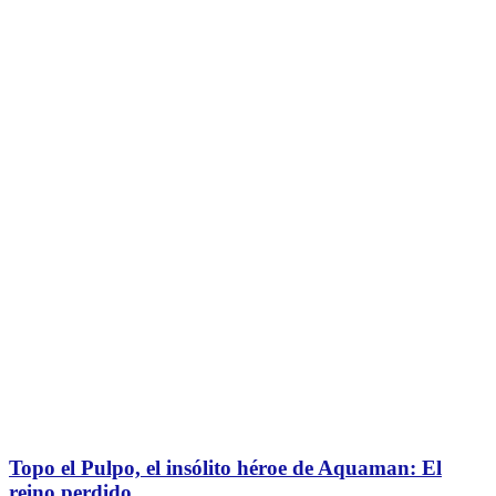
Topo el Pulpo, el insólito héroe de Aquaman: El
reino perdido