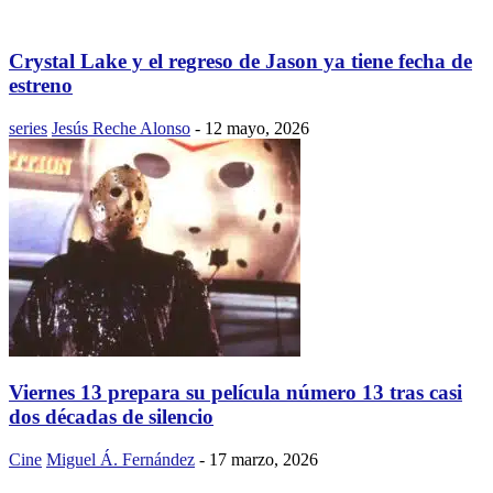
Crystal Lake y el regreso de Jason ya tiene fecha de
estreno
series
Jesús Reche Alonso
-
12 mayo, 2026
Viernes 13 prepara su película número 13 tras casi
dos décadas de silencio
Cine
Miguel Á. Fernández
-
17 marzo, 2026