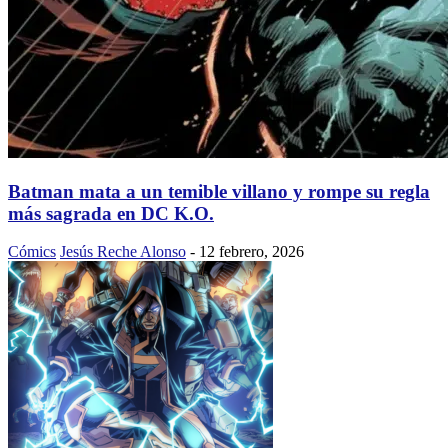
Batman mata a un temible villano y rompe su regla
más sagrada en DC K.O.
Cómics
Jesús Reche Alonso
-
12 febrero, 2026