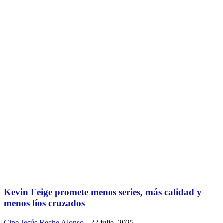
Kevin Feige promete menos series, más calidad y
menos líos cruzados
Cine
Jesús Reche Alonso
-
22 julio, 2025