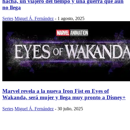
hacha, un viajero del tiempo y una guerra que aún
no llega
Series
Miguel Á. Fernández
-
1 agosto, 2025
Marvel revela a la nueva Iron Fist en Eyes of
Wakanda, será mujer y llega muy pronto a Disney+
Series
Miguel Á. Fernández
-
30 julio, 2025