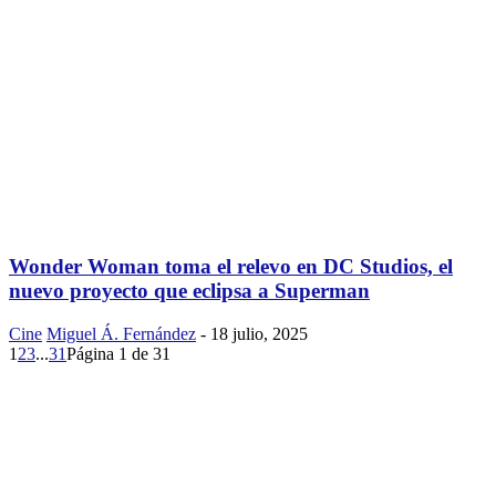
Wonder Woman toma el relevo en DC Studios, el
nuevo proyecto que eclipsa a Superman
Cine
Miguel Á. Fernández
-
18 julio, 2025
1
2
3
...
31
Página 1 de 31