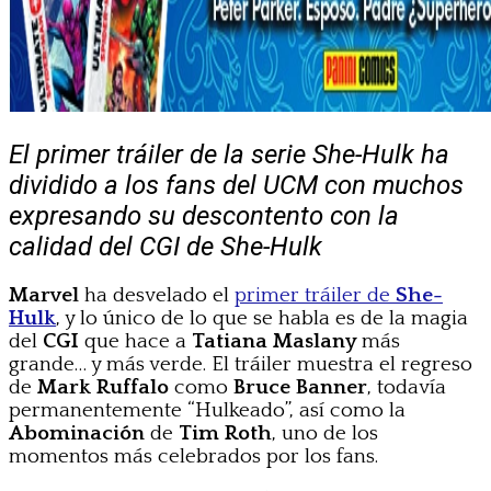
El primer tráiler de la serie She-Hulk ha
dividido a los fans del UCM con muchos
expresando su descontento con la
calidad del CGI de She-Hulk
Marvel
ha desvelado el
primer tráiler de
She-
Hulk
, y lo único de lo que se habla es de la magia
del
CGI
que hace a
Tatiana Maslany
más
grande… y más verde. El tráiler muestra el regreso
de
Mark Ruffalo
como
Bruce Banner
, todavía
permanentemente “Hulkeado”, así como la
Abominación
de
Tim Roth
, uno de los
momentos más celebrados por los fans.