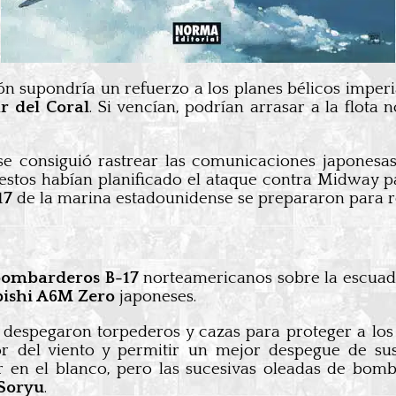
ón supondría un refuerzo a los planes bélicos imper
r del Coral
. Si vencían, podrían arrasar a la flota
nse consiguió rastrear las comunicaciones japonesa
 estos habían planificado el ataque contra Midway pa
 17
de la marina estadounidense se prepararon para r
ombarderos B-17
norteamericanos sobre la escuadr
bishi A6M Zero
japoneses.
despegaron torpederos y cazas para proteger a los
r del viento y permitir un mejor despegue de su
r en el blanco, pero las sucesivas oleadas de bom
Soryu
.