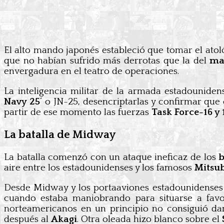
El alto mando japonés estableció que tomar el atol
que no habían sufrido más derrotas que la del
ma
envergadura en el teatro de operaciones.
La inteligencia militar de la armada estadounide
Navy 25
‘ o JN-25, desencriptarlas y confirmar que
partir de ese momento las fuerzas
Task Force-16 y
La batalla de Midway
La batalla comenzó con un ataque ineficaz de los
b
aire entre los estadounidenses y los famosos
Mitsu
Desde Midway y los portaaviones estadounidenses 
cuando estaba maniobrando para situarse a favo
norteamericanos en un principio no consiguió da
después al
Akagi
. Otra oleada hizo blanco sobre el