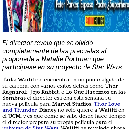
El director revela que se olvidó
completamente de las precuelas al
proponerle a Natalie Portman que
participase en su proyecto de Star Wars
Taika Waititi
se encuentra en un punto álgido de
su carrera, con varios éxitos detrás como
Thor
Ragnarok
,
Jojo Rabbit
, o
Lo Que Hacemos en las
Sombras
el director estrena esta semana su
nueva película para
Marvel Studios
,
Thor Love
and Thunder
.
Disney
no solo quiere a
Waititi
en
el
UCM
, y es que como se sabe desde hace tiempo
el director prepara su propia película para el
universo de
Star Wars
.
Waititi
ha revelado ahora