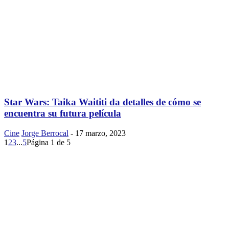
Star Wars: Taika Waititi da detalles de cómo se
encuentra su futura película
Cine
Jorge Berrocal
-
17 marzo, 2023
1
2
3
...
5
Página 1 de 5