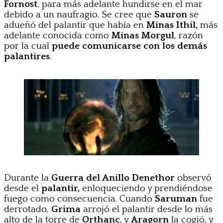
Fornost
, para más adelante hundirse en el mar
debido a un naufragio. Se cree que
Sauron
se
adueñó del palantir que había en
Minas Ithil,
más
adelante conocida como
Minas Morgul
, razón
por la cual
puede comunicarse con los demás
palantires
.
Durante la
Guerra del Anillo
Denethor
observó
desde el
palantir,
enloqueciendo y prendiéndose
fuego como consecuencia. Cuando
Saruman
fue
derrotado,
Grima
arrojó el palantir desde lo más
alto de la torre de
Orthanc
, y
Aragorn
la cogió, y