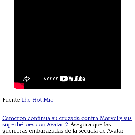
Fuente
The Hot Mic
Cameron continua su cruzada contra Marvel y sus
superhéroes con Avatar 2
. Asegura que las
guerreras embarazadas de la secuela de Avatar