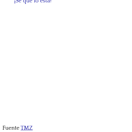
¡Sé que lo está!”
Fuente
TMZ