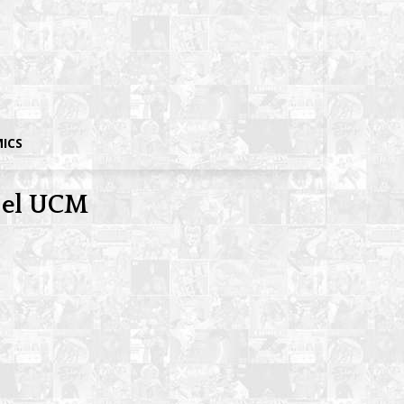
MICS
n el UCM