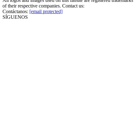
All logos and images used on this fansite are registered trademarks
of their respective companies. Contact us:
Contáctanos:
[email protected]
SÍGUENOS