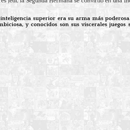
res Jedi, la Segunda Hermana se convirtió en una I
 inteligencia superior era su arma más poderos
mbiciosa, y conocidos son sus viscerales juego