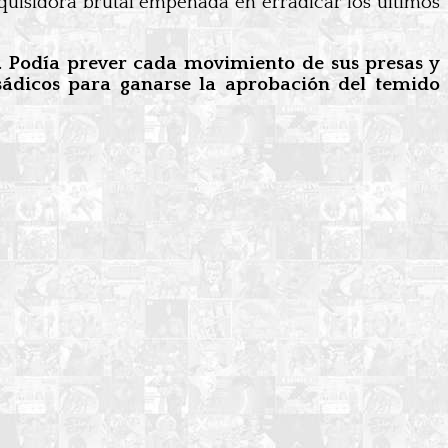
nquisidora brutal empeñada en erradicar los últimos
a. Podía prever cada movimiento de sus presas y
s sádicos para ganarse la aprobación del temido