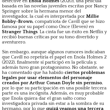
detective en
Enola Holmes
(2020), una película
basada en las novelas juveniles escritas por Nancy
Springer sobre la hermana menor del
investigador, la cual es interpretada por
Millie
Bobby-Brown
, compatriota de Cavill que se hizo
famosa por su papel como Once (Eleven) en
Stranger Things
. La cinta fue un éxito en Netflix y
recibió buenas críticas por su tono divertido y
aventurero.
Sin embargo, aunque algunos rumores indicaban
que Cavill no repetiría el papel en Enola Holmes 2
(2022), finalmente sí participó en la película y,
además tuvo gran protagonismo. No obstante, se
ha comentado que ha habido
ciertos problemas
legales por usar elementos del personaje
creados por Arthur Conan Doyle sin permiso
,
por lo que su participación en una posible tercera
parte es una incógnita. Además, es muy probable
que Enola quiera dar el gran salto como
investigadora privada sin estar a la sombra de su
hermano, por lo que
quizá veamos una tercera