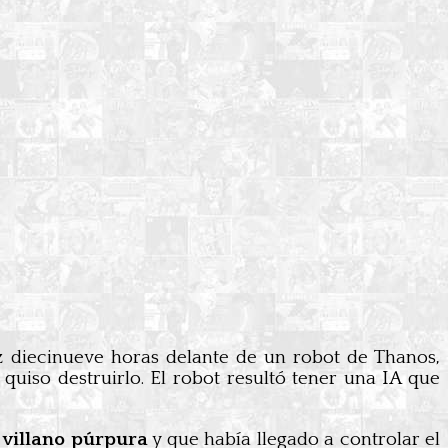
z diecinueve horas delante de un robot de Thanos,
iso destruirlo. El robot resultó tener una IA que
e villano púrpura
y que había llegado a controlar el