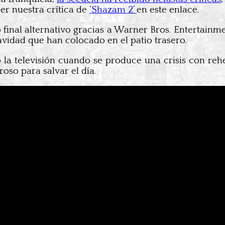
eer nuestra crítica de
‘Shazam 2’
en este enlace.
o final alternativo gracias a Warner Bros. Entertainm
vidad que han colocado en el patio trasero.
la televisión cuando se produce una crisis con rehen
oso para salvar el día.