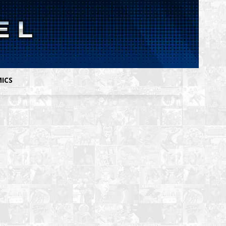
MICS
9