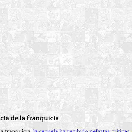
ia de la franquicia
la franquicia,
la secuela ha recibido nefastas críticas