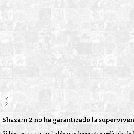
Shazam 2 no ha garantizado la supervivenc
Si bien es poco probable que haya otra película de 